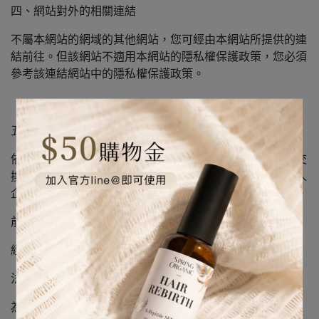
四、網站對外的相關連結
不屬本網站的網域的其他網站，您可經由本網站所提供的連
結前往。但該網站不適用本網站的隱私權保護政策，您必須
參考該連結網站中的隱私權保護政策。
五、與第三人共用個人資料之政策
依照中華民國個人資料保護法之規定，本網站不會提供、交
換、出租或出售任何您的個人資料給其他個人、團體、私人
企業或公務機關，但有法律依據或合約義務者，不在此限。
前項但書之情形包括不限於：
經由您書面同意。
法律明文規定。
為免除您生命、身體、自由或財產上之危險。