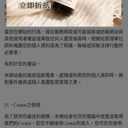
與公務機關或學術研究機構合作，基於公共利益為統計或學
術研究而有必要，且資料經過提供者處理或蒐集著依其揭露
方式無從識別特定之當事人。
當您在網站的行為，違反服務條款或可能損害或妨礙網站與
其他使用者權益或導致任何人遭受損害時，經網站管理單位
研析揭露您的個人資料是為了辨識、聯絡或採取法律行動所
必要者。
有利於您的權益。
本網站委託廠商協助蒐集、處理或利用您的個人資料時，將
對委外廠商或個人善盡監督管理之責。
六、Cookie之使用
為了提供您最佳的服務，本網站會在您的電腦中放置並取用
我們的Cookie，若您不願接受Cookie的寫入，您可在您使用