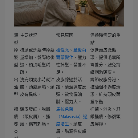
類
主要狀況
常見原因
保養時需要的重
型
點
掉
梳頭或洗髮時掉髮
雄性禿
、
產後荷
促進頭皮微循
髮
量增加、髮際線後
爾蒙變化
、壓力
環、提供毛囊所
型
退、頭頂毛髮稀
性掉髮、營養不
需養分、避免持
疏。
足。
續刺激頭皮。
出
洗完頭幾小時就油
皮脂腺過於活
調節皮脂分泌、
油
膩、頭髮扁塌、頭
躍、清潔過度反
控油但不過度清
型
皮有異味。
彈、飲食偏油
潔、維持頭皮菌
膩、壓力大。
叢平衡。
搔
頭皮發紅、脫屑
馬拉色菌
抑菌、消炎、舒
癢
（頭皮屑）、搔
（Malassezia）過
緩搔癢、修復頭
發
癢、偶有刺痛。
度增生
、頭皮
皮屏障。
炎
屑、脂漏性皮膚