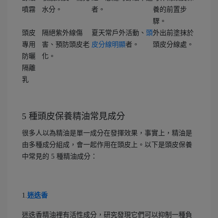
噴霧
水分。
者。
養的前置步
驟。
頭皮
隔絕紫外線傷
夏天常戶外活動、
頭
外出前塗抹於
專用
害、預防頭皮老
皮分線明顯
者。
頭皮分線處。
防曬
化。
隔離
乳
5 種頭皮保養精油常見成分
很多人以為精油是單一成分在發揮效果，事實上，精油是
由多種成分組成，會一起作用在頭皮上。以下是頭皮保養
中常見的 5 種精油成分：
1.
迷迭香
迷迭香精油裡有活性成分，研究發現它們可以抑制一種負