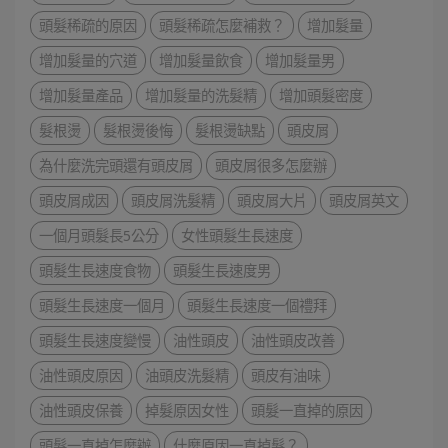
頭髮稀疏的原因
頭髮稀疏怎麼補救？
增加髮量
增加髮量的穴道
增加髮量飲食
增加髮量男
增加髮量產品
增加髮量的洗髮精
增加頭髮密度
髮根燙
髮根燙後悔
髮根燙缺點
頭皮屑
為什麼洗完頭還有頭皮屑
頭皮屑很多怎麼辦
頭皮屑成因
頭皮屑洗髮精
頭皮屑大片
頭皮屑英文
一個月頭髮長5公分
女性頭髮生長速度
頭髮生長速度食物
頭髮生長速度男
頭髮生長速度一個月
頭髮生長速度一個禮拜
頭髮生長速度變慢
油性頭皮
油性頭皮改善
油性頭皮原因
油頭皮洗髮精
頭皮有油味
油性頭皮保養
掉髮原因女性
頭髮一直掉的原因
頭髮一直掉怎麼辦
什麼原因一直掉髮？