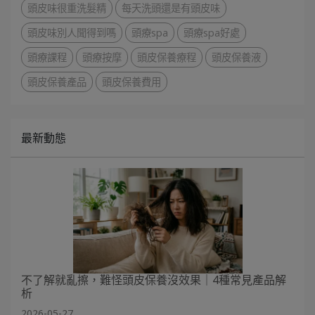
頭皮味很重洗髮精
每天洗頭還是有頭皮味
頭皮味別人聞得到嗎
頭療spa
頭療spa好處
頭療課程
頭療按摩
頭皮保養療程
頭皮保養液
頭皮保養產品
頭皮保養費用
最新動態
不了解就亂擦，難怪頭皮保養沒效果｜4種常見產品解
析
2026-05-27