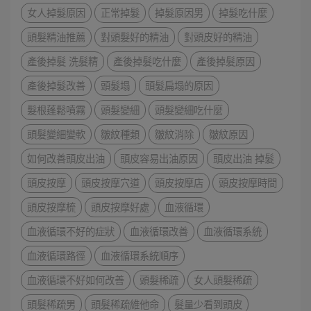
女人掉髮原因
正常掉髮
掉髮原因男
掉髮吃什麼
頭髮精油推薦
對頭髮好的精油
對頭皮好的精油
產後掉髮 洗髮精
產後掉髮吃什麼
產後掉髮原因
產後掉髮改善
頭髮塌
頭髮扁塌的原因
髮根蓬鬆噴霧
頭髮變細
頭髮變細吃什麼
頭髮變細變軟
皺紋種類
皺紋消除
皺紋原因
如何改善頭皮出油
頭皮容易出油原因
頭皮出油 掉髮
頭皮按摩
頭皮按摩穴道
頭皮按摩店
頭皮按摩時間
頭皮按摩梳
頭皮按摩好處
血液循環
血液循環不好的症狀
血液循環改善
血液循環系統
血液循環路徑
血液循環系統順序
血液循環不好如何改善
頭髮稀疏
女人頭髮稀疏
頭髮稀疏男
頭髮稀疏維他命
髮量少看到頭皮