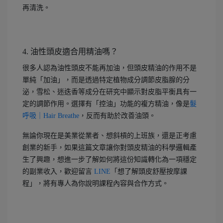
再清洗。
4. 油性頭皮適合用精油嗎？
很多人認為油性頭皮不能再加油，但頭皮精油的作用不是
單純「加油」，而是透過特定植物成分調節皮脂腺的分
泌，雪松、迷迭香等成分在研究中顯示對皮脂平衡具有一
定的調節作用。選擇有「控油」功能的複方精油，像是
髮
呼吸｜Hair Breathe
，反而有助於改善油頭。
無論你現在是美業從業者、想斜槓的上班族，還是正考慮
創業的新手，如果這篇文章讓你對頭皮精油的科學邏輯產
生了興趣，想進一步了解如何將這份知識轉化為一項穩定
的副業收入，歡迎留言
LINE
「想了解頭皮舒壓按摩課
程」，將有專人為你說明課程內容與合作方式。