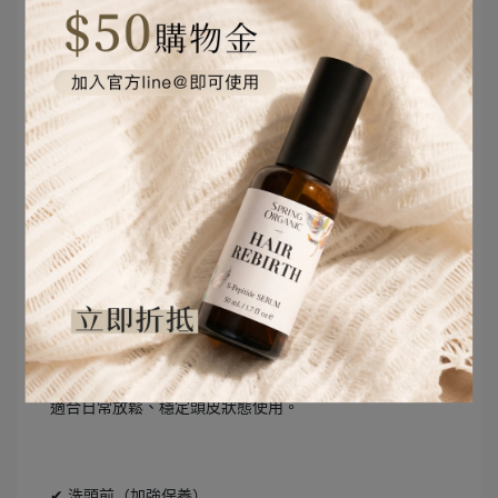
建議每天使用，並持續觀察 3 個月以上。
Step 1：乾髮或微濕髮，取 3－5 滴
Step 2：以指腹將精油分區點塗於頭皮（重點是頭皮，而非
髮絲）
Step 3：用指腹做推滑式按摩，以較慢的節奏在頭皮上緩慢
移動，時間約 5 分鐘。避免搓揉，以減少對髮根的物理刺
激。
Step 4：依照情境選擇是否清洗
✔ 不洗頭（日常保養）
按摩完可以直接留在頭皮上，不用沖洗，讓精油慢慢吸
收、持續作用。
適合日常放鬆、穩定頭皮狀態使用。
✔ 洗頭前（加強保養）