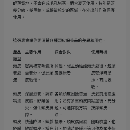
輕薄質地，不會造成毛孔堵塞，適合夏天使用，特別是頭
髮分線、髮際線、或髮量較少的區域，在外出前作為保護
使用。
這張表會讓你更清楚各種頭皮保養品的差異和用途。
產品
主要作用
適合對象
使用時機
類型
頭皮
密集補充毛囊所
掉髮、想主動維護頭
洗髮後，趁頭
養髮
需養分，促進頭
皮健康者
皮乾淨時塗
液
皮循環。
抹，有助吸
收。
頭皮
深層滋養、調節
各類頭皮困擾皆適
洗髮前用指腹
精油
皮脂、舒緩發
用；若有多重頭皮問
點塗後，充分
炎、強化頭皮屏
題，可選擇複方精
按摩頭皮。
障。
油。
頭皮
快速降溫、鎮靜
搔癢、頭皮偶爾發
隨時噴塗，也
舒緩
敏感頭皮、補充
紅、想隨時舒緩不適
可作為頭皮保