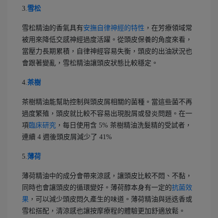
3.
雪松
雪松精油的香氣具有
安撫自律神經的特性
，在芳療領域常
被用來降低交感神經過度活躍。從頭皮保養的角度來看，
當壓力長期累積，自律神經容易失衡，頭皮的出油狀況也
會跟著變亂，雪松精油讓頭皮狀態比較穩定。
4.
茶樹
茶樹精油能幫助控制與頭皮屑相關的菌種。當這些菌不再
過度繁殖，頭皮就比較不容易出現脫屑或發炎問題。在一
項
臨床研究
，每日使用含 5% 茶樹精油洗髮精的受試者，
連續 4 週後頭皮屑減少了 41%
5.
薄荷
薄荷精油中的成分會帶來涼感，讓頭皮比較不悶、不黏，
同時也會讓頭皮的循環變好。薄荷醇本身有一定的
抗菌效
果
，可以減少頭皮悶久產生的味道。薄荷精油與迷迭香或
雪松搭配，清涼感也讓按摩療程的體驗更加舒適放鬆。