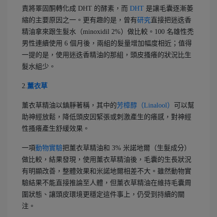
責將睪固酮轉化成 DHT 的酵素，而
DHT
是讓毛囊逐漸萎
縮的主要原因之一。更有趣的是，曾有
研究
直接把迷迭香
精油拿來跟生髮水（minoxidil 2%）做比較。100 名雄性禿
男性連續使用 6 個月後，兩組的髮量增加幅度相近；值得
一提的是，使用迷迭香精油的那組，頭皮搔癢的狀況比生
髮水組少。
2.
薰衣草
薰衣草精油以鎮靜著稱，其中的
芳樟醇（Linalool）
可以幫
助神經放鬆，降低頭皮因緊張或刺激產生的癢感，對神經
性搔癢產生舒緩效果。
一項
動物實驗
把薰衣草精油和 3% 米諾地爾（生髮成分）
做比較，結果發現，使用薰衣草精油後，毛囊的生長狀況
有明顯改善，整體效果和米諾地爾相差不大。雖然動物實
驗結果不能直接推論至人體，但薰衣草精油在維持毛囊周
圍狀態、讓頭皮環境更穩定這件事上，仍受到持續的關
注。