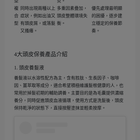
型
炎。
複
同時出現兩種以上
多重因素疊加，
優先處理最明顯
合
症狀，例如出油又
頭皮整體環境失
的困擾，逐步建
型
有頭皮屑，或落髮
衡。
立穩定的保養節
又搔癢。
奏。
4大頭皮保養產品介紹
1. 頭皮養髮液
養髮液以水溶性配方為主，含有胜肽、生長因子、咖啡
因、薑萃取等成分，適合希望積極維護髮根健康的人，也
常用於掉髮初期的輔助調養。主要目的是為毛囊提供濃縮
養分，同時促進頭皮血液循環，使用方式是洗髮後，頭皮
保持乾淨的狀態下，直接按壓塗抹並輕柔按摩。