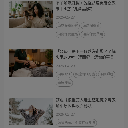
不了解就亂擦，難怪頭皮保養沒效
果｜4種常見產品解析
2026-05-27
頭皮保養療程
頭皮保養液
頭皮保養產品
頭皮保養費用
「頭療」是下一個藍海市場？了解
失眠的3大生理關鍵，讓你的專業
更有價值
2026-04-29
頭療spa
頭療spa好處
頭療課程
頭療按摩
頭皮味很重讓人產生距離感？專家
解析原因與改善秘訣
2026-02-27
怎麼洗頭才不會有頭皮味