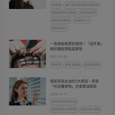
頭皮屑
為什麼洗完頭還有頭皮屑
頭皮屑很多怎麼辦
頭皮屑成因
頭皮屑洗髮精
頭皮屑大片
頭皮屑英文
一直做髮根燙好麻煩！「這件事」
做好擺脫頭髮扁窘境
2025-05-06
髮根燙
髮根燙後悔
髮根燙缺點
頭皮容易出油的3大原因，原來
「吃這種食物」也會變油頭皮
2024-12-11
如何改善頭皮出油
頭皮容易出油原因
頭皮出油 掉髮