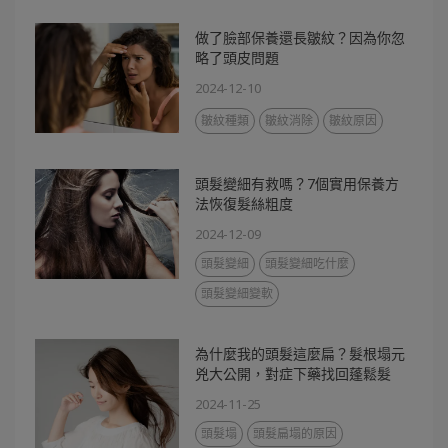
做了臉部保養還長皺紋？因為你忽
略了頭皮問題
2024-12-10
皺紋種類
皺紋消除
皺紋原因
頭髮變細有救嗎？7個實用保養方
法恢復髮絲粗度
2024-12-09
頭髮變細
頭髮變細吃什麼
頭髮變細變軟
為什麼我的頭髮這麼扁？髮根塌元
兇大公開，對症下藥找回蓬鬆髮
2024-11-25
頭髮塌
頭髮扁塌的原因