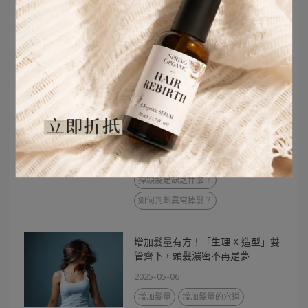
臉部下垂做什麼醫美？
女生常忽略掉髮原因，原來每天都
在做5種傷頭皮的行為和髮型
2025-08-17
每天掉髮多少算正常？
掉髮原因女性
頭髮一直掉的原因
頭髮一直掉怎麼辦
什麼原因一直掉髮？
掉頭髮是缺乏什麼？
如何判斷異常掉髮？
增加髮量有方！「生理 X 造型」雙
管齊下，頭髮濃密不再是夢
2025-05-06
增加髮量
增加髮量的穴道