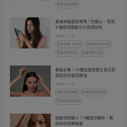
髮根蓬鬆噴霧
產後掉髮還有救嗎？別擔心，常見
4 種原因頭髮可以長得回來
2024-11-15
產後掉髮 洗髮精
產後掉髮吃什麼
產後掉髮原因
產後掉髮改善
養髮必看！10種促進頭髮生長又對
頭皮好的最佳精油
2024-11-15
頭髮精油推薦
對頭髮好的精油
對頭皮好的精油
頭髮悄悄變少？4種情況解析，教
你如何逆轉掉髮