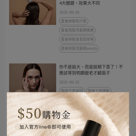
4大關鍵，效果大不同
2025-09-23
產後掉髮吃什麼
產後落髮洗髮精推薦
產後掉髮會長回來嗎
產後掉髮洗髮精aveda
你不是臉大，而是臉頰下垂了！不
應該等到明顯變老才顧面子
2025-09-23
臉部下垂原因
臉頰下垂運動
臉頰下垂醫美
臉部
吃什麼
臉部下垂按摩
為什麼臉頰會下垂？
臉頰肉怎麼減？
如何判斷臉部下垂？