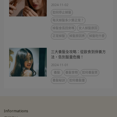
2024-11-02
如何停止掉髮
每天掉髮多少算正常？
掉髮會長回來嗎
女人掉髮原因
正常掉髮
掉髮原因男
掉髮吃什麼
三大養髮全攻略：從飲食到保養方
法，告別髮量危機！
2024-11-01
養髮
養髮食物
如何養髮質
養髮秘訣
如何養髮量
Informations