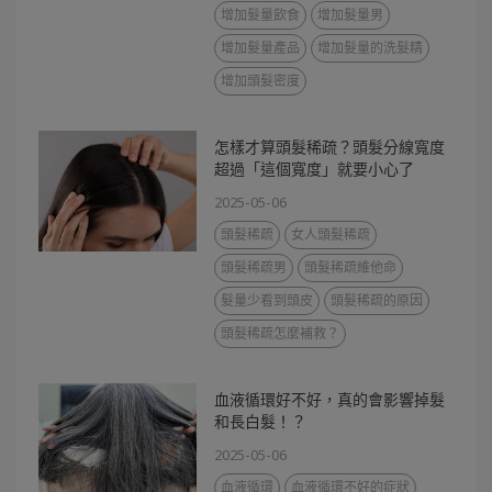
增加髮量飲食
增加髮量男
增加髮量產品
增加髮量的洗髮精
增加頭髮密度
怎樣才算頭髮稀疏？頭髮分線寬度
超過「這個寬度」就要小心了
2025-05-06
頭髮稀疏
女人頭髮稀疏
頭髮稀疏男
頭髮稀疏維他命
髮量少看到頭皮
頭髮稀疏的原因
頭髮稀疏怎麼補救？
血液循環好不好，真的會影響掉髮
和長白髮！？
2025-05-06
血液循環
血液循環不好的症狀