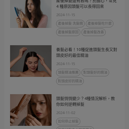
產後掉髮還有救嗎？別擔心，常見
4 種原因頭髮可以長得回來
2024-11-15
產後掉髮 洗髮精
產後掉髮吃什麼
產後掉髮原因
產後掉髮改善
養髮必看！10種促進頭髮生長又對
頭皮好的最佳精油
2024-11-15
頭髮精油推薦
對頭髮好的精油
對頭皮好的精油
頭髮悄悄變少？4種情況解析，教
你如何逆轉掉髮
2024-11-02
如何停止掉髮