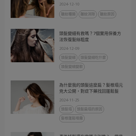
2024-12-10
皺紋種類
皺紋消除
皺紋原因
頭髮變細有救嗎？7個實用保養方
法恢復髮絲粗度
2024-12-09
頭髮變細
頭髮變細吃什麼
頭髮變細變軟
為什麼我的頭髮這麼扁？髮根塌元
兇大公開，對症下藥找回蓬鬆髮
2024-11-25
頭髮塌
頭髮扁塌的原因
髮根蓬鬆噴霧