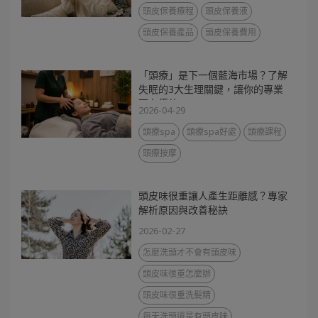
頭皮保養療程
頭皮保養液
頭皮保養產品
頭皮保養費用
「頭療」是下一個藍海市場？了解
失眠的3大生理關鍵，讓你的專業
更有價值
2026-04-29
頭療spa
頭療spa好處
頭療課程
頭療按摩
頭皮味很重讓人產生距離感？專家
解析原因與改善秘訣
2026-02-27
怎麼洗頭才不會有頭皮味
頭皮味很重怎麼辦
頭皮味很重洗髮精
每天洗頭還是有頭皮味