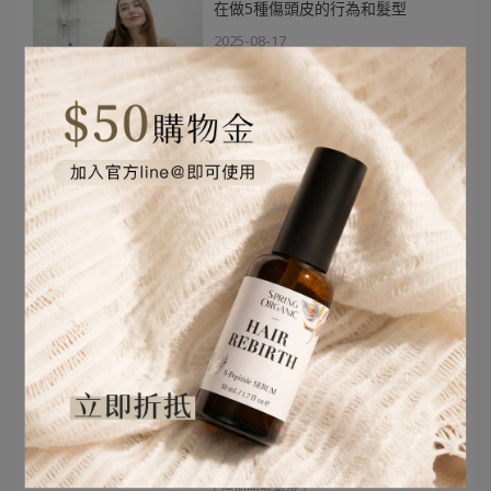
在做5種傷頭皮的行為和髮型
2025-08-17
每天掉髮多少算正常？
掉髮原因女性
頭髮一直掉的原因
頭髮一直掉怎麼辦
什麼原因一直掉髮？
掉頭髮是缺乏什麼？
如何判斷異常掉髮？
增加髮量有方！「生理 X 造型」雙
管齊下，頭髮濃密不再是夢
2025-05-06
增加髮量
增加髮量的穴道
增加髮量飲食
增加髮量男
增加髮量產品
增加髮量的洗髮精
增加頭髮密度