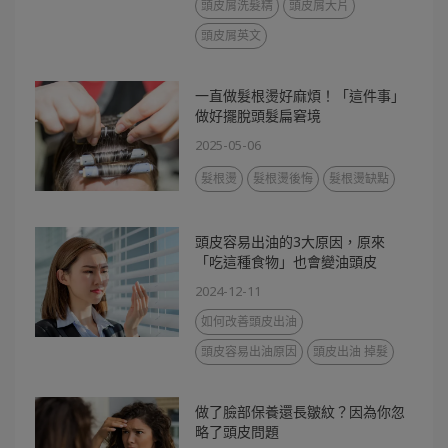
頭皮屑洗髮精
頭皮屑大片
頭皮屑英文
一直做髮根燙好麻煩！「這件事」
做好擺脫頭髮扁窘境
2025-05-06
髮根燙
髮根燙後悔
髮根燙缺點
頭皮容易出油的3大原因，原來
「吃這種食物」也會變油頭皮
2024-12-11
如何改善頭皮出油
頭皮容易出油原因
頭皮出油 掉髮
做了臉部保養還長皺紋？因為你忽
略了頭皮問題