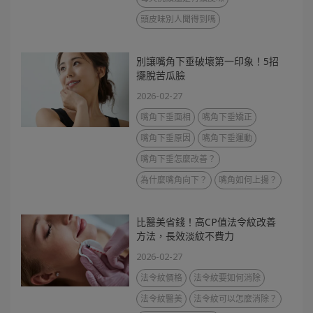
頭皮味別人聞得到嗎
別讓嘴角下垂破壞第一印象！5招
擺脫苦瓜臉
2026-02-27
嘴角下垂面相
嘴角下垂矯正
嘴角下垂原因
嘴角下垂運動
嘴角下垂怎麼改善？
為什麼嘴角向下？
嘴角如何上揚？
比醫美省錢！高CP值法令紋改善
方法，長效淡紋不費力
2026-02-27
法令紋價格
法令紋要如何消除
法令紋醫美
法令紋可以怎麼消除？