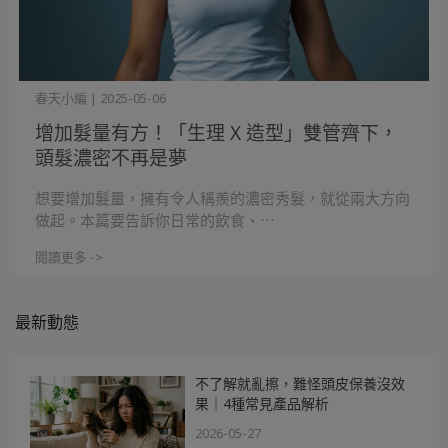
春天小編 | 2025-05-06
增加髮量有方！「生理 X 造型」雙管齊下，
頭髮濃密不再是夢
想要增加髮量，擁有令人稱羨的濃密秀髮，就從兩大方向
做起。本篇要告訴你日常的飲食、⋯
閱讀更多 ->
最新動態
不了解就亂擦，難怪頭皮保養沒效
果｜4種常見產品解析
2026-05-27